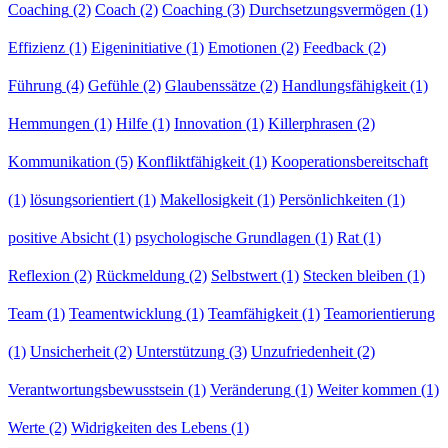
Coaching
(2)
Coach
(2)
Coaching
(3)
Durchsetzungsvermögen
(1)
Effizienz
(1)
Eigeninitiative
(1)
Emotionen
(2)
Feedback
(2)
Führung
(4)
Gefühle
(2)
Glaubenssätze
(2)
Handlungsfähigkeit
(1)
Hemmungen
(1)
Hilfe
(1)
Innovation
(1)
Killerphrasen
(2)
Kommunikation
(5)
Konfliktfähigkeit
(1)
Kooperationsbereitschaft
(1)
lösungsorientiert
(1)
Makellosigkeit
(1)
Persönlichkeiten
(1)
positive Absicht
(1)
psychologische Grundlagen
(1)
Rat
(1)
Reflexion
(2)
Rückmeldung
(2)
Selbstwert
(1)
Stecken bleiben
(1)
Team
(1)
Teamentwicklung
(1)
Teamfähigkeit
(1)
Teamorientierung
(1)
Unsicherheit
(2)
Unterstützung
(3)
Unzufriedenheit
(2)
Verantwortungsbewusstsein
(1)
Veränderung
(1)
Weiter kommen
(1)
Werte
(2)
Widrigkeiten des Lebens
(1)