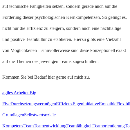
auf technische Fähigkeiten setzen, sondern gerade auch auf die
Förderung dieser psychologischen Kernkompetenzen. So gelingt es,
nicht nur die Effizienz zu steigern, sondern auch eine nachhaltige
und positive Teamkultur zu etablieren. Hierzu gibts eine Vielzahl
von Möglichkeiten – sinnvollerweise sind diese konzeptionell exakt
auf die Themen des jeweiligen Teams zugeschnitten.
Kommen Sie bei Bedarf hier gerne auf mich zu.
agiles Arbeiten
Big
Five
Durchsetzungsvermögen
Effizienz
Eigeninitiative
Empathie
Flexibil
Grundlagen
Selbstwert
soziale
Kompetenz
Team
Teamentwicklung
Teamfähigkeit
Teamorientierung
Te