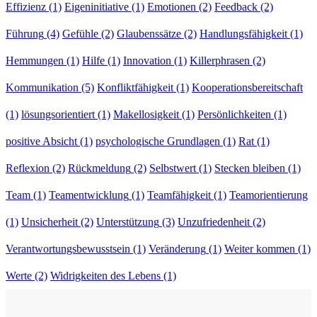
Effizienz
(1)
Eigeninitiative
(1)
Emotionen
(2)
Feedback
(2)
Führung
(4)
Gefühle
(2)
Glaubenssätze
(2)
Handlungsfähigkeit
(1)
Hemmungen
(1)
Hilfe
(1)
Innovation
(1)
Killerphrasen
(2)
Kommunikation
(5)
Konfliktfähigkeit
(1)
Kooperationsbereitschaft
(1)
lösungsorientiert
(1)
Makellosigkeit
(1)
Persönlichkeiten
(1)
positive Absicht
(1)
psychologische Grundlagen
(1)
Rat
(1)
Reflexion
(2)
Rückmeldung
(2)
Selbstwert
(1)
Stecken bleiben
(1)
Team
(1)
Teamentwicklung
(1)
Teamfähigkeit
(1)
Teamorientierung
(1)
Unsicherheit
(2)
Unterstützung
(3)
Unzufriedenheit
(2)
Verantwortungsbewusstsein
(1)
Veränderung
(1)
Weiter kommen
(1)
Werte
(2)
Widrigkeiten des Lebens
(1)