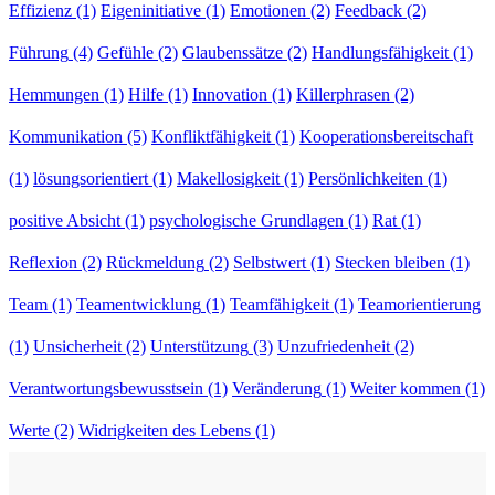
Effizienz
(1)
Eigeninitiative
(1)
Emotionen
(2)
Feedback
(2)
Führung
(4)
Gefühle
(2)
Glaubenssätze
(2)
Handlungsfähigkeit
(1)
Hemmungen
(1)
Hilfe
(1)
Innovation
(1)
Killerphrasen
(2)
Kommunikation
(5)
Konfliktfähigkeit
(1)
Kooperationsbereitschaft
(1)
lösungsorientiert
(1)
Makellosigkeit
(1)
Persönlichkeiten
(1)
positive Absicht
(1)
psychologische Grundlagen
(1)
Rat
(1)
Reflexion
(2)
Rückmeldung
(2)
Selbstwert
(1)
Stecken bleiben
(1)
Team
(1)
Teamentwicklung
(1)
Teamfähigkeit
(1)
Teamorientierung
(1)
Unsicherheit
(2)
Unterstützung
(3)
Unzufriedenheit
(2)
Verantwortungsbewusstsein
(1)
Veränderung
(1)
Weiter kommen
(1)
Werte
(2)
Widrigkeiten des Lebens
(1)